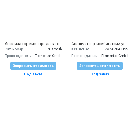
Анализатор кислорода rapid OXY cube
Анализатор комбинации углерод/азот, углерод/азот/сера или углерод/водород/азот vario MACRO cube
Кат. номер
rOXYcub
Кат. номер
vMACcu-CHNS
Производитель
Elementar GmbH
Производитель
Elementar GmbH
Запросить стоимость
Запросить стоимость
Под заказ
Под заказ