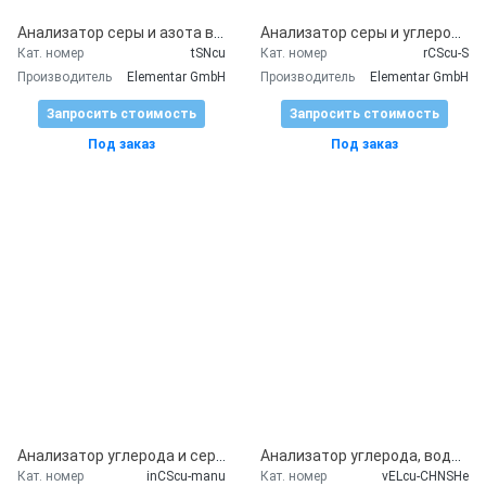
Анализатор серы и азота в нефтепродуктах trace SN cube
Анализатор серы и углерода rapid CS cube
Кат. номер
tSNcu
Кат. номер
rCScu-S
Производитель
Elementar GmbH
Производитель
Elementar GmbH
Запросить стоимость
Запросить стоимость
Под заказ
Под заказ
Анализатор углерода и серы inductar CS cube
Анализатор углерода, водорода, азота, серы, кислорода и хлора vario EL cube
Кат. номер
inCScu-manu
Кат. номер
vELcu-CHNSHe