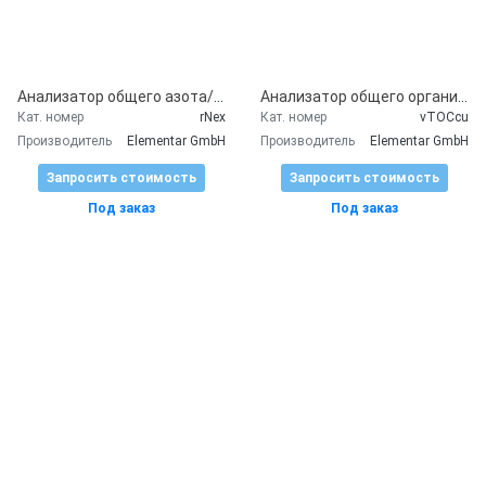
Анализатор общего азота/белка rapid N exceed
Анализатор общего органического углерода и азота vario TOC cube
Кат. номер
rNex
Кат. номер
vTOCcu
Производитель
Elementar GmbH
Производитель
Elementar GmbH
Запросить стоимость
Запросить стоимость
Под заказ
Под заказ