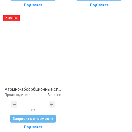
Под заказ
Под заказ
Новинка
Атомно-абсорбционные спектрометры SINTECON серии АА-8
Производитель
Sintecon
шт
Запросить стоимость
Под заказ