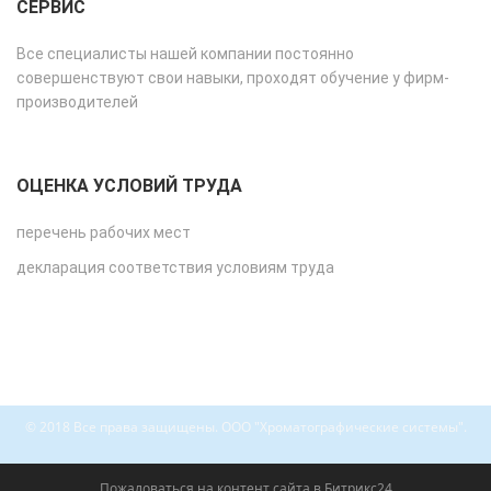
СЕРВИС
Все специалисты нашей компании постоянно
совершенствуют свои навыки, проходят обучение у фирм-
производителей
ОЦЕНКА УСЛОВИЙ ТРУДА
перечень рабочих мест
декларация соответствия условиям труда
© 2018 Все права защищены. ООО "Хроматографические системы".
Пожаловаться на контент cайта в
Битрикс24