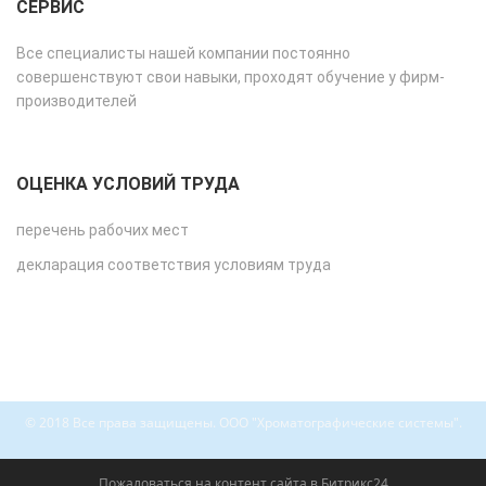
СЕРВИС
Все специалисты нашей компании постоянно
совершенствуют свои навыки, проходят обучение у фирм-
производителей
ОЦЕНКА УСЛОВИЙ ТРУДА
перечень рабочих мест
декларация соответствия условиям труда
© 2018 Все права защищены. ООО "Хроматографические системы".
Пожаловаться на контент cайта в
Битрикс24