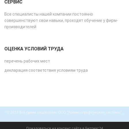
СЕРВИС
Все специалисты нашей компании постоянно
совершенствуют свои навыки, проходят обучение у фирм-
производителей
ОЦЕНКА УСЛОВИЙ ТРУДА
перечень рабочих мест
декларация соответствия условиям труда
© 2018 Все права защищены. ООО "Хроматографические системы".
Пожаловаться на контент cайта в
Битрикс24