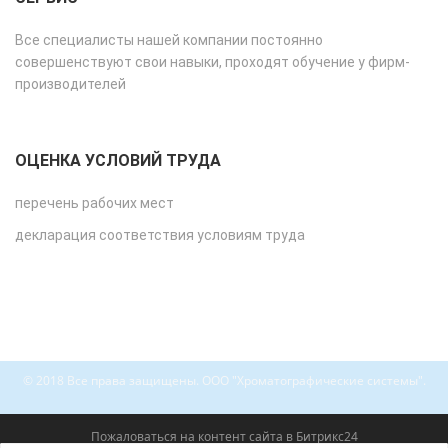
Все специалисты нашей компании постоянно
совершенствуют свои навыки, проходят обучение у фирм-
производителей
ОЦЕНКА УСЛОВИЙ ТРУДА
перечень рабочих мест
декларация соответствия условиям труда
© 2018 Все права защищены. ООО "Хроматографические системы".
Пожаловаться на контент cайта в
Битрикс24