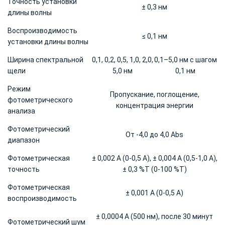
Точность установки
± 0,3 нм
длины волны
Воспроизводимость
≤ 0,1 нм
установки длины волны
Ширина спектральной
0,1, 0,2, 0,5, 1,0, 2,0,
0,1–5,0 нм с шагом
щели
5,0 нм
0,1 нм
Режим
Пропускание, поглощение,
фотометрического
концентрация энергии
анализа
Фотометрический
От -4,0 до 4,0 Abs
диапазон
Фотометрическая
± 0,002 A (0-0,5 A), ± 0,004 A (0,5-1,0 A),
точность
± 0,3 %T (0-100 %T)
Фотометрическая
± 0,001 A (0-0,5 A)
воспроизводимость
± 0,0004 A (500 нм), после 30 минут
Фотометрический шум