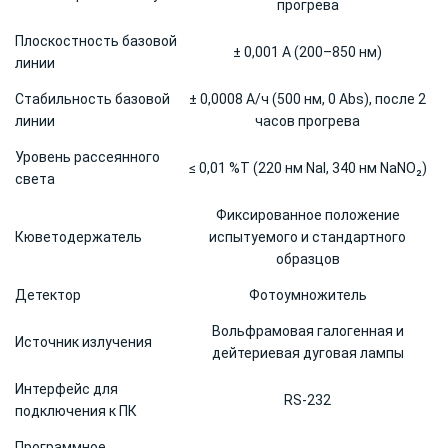
прогрева
Плоскостность базовой
± 0,001 A (200–850 нм)
линии
Стабильность базовой
± 0,0008 A/ч (500 нм, 0 Abs), после 2
линии
часов прогрева
Уровень рассеянного
≤ 0,01 %T (220 нм NaI, 340 нм NaNO₂)
света
Фиксированное положение
Кюветодержатель
испытуемого и стандартного
образцов
Детектор
Фотоумножитель
Вольфрамовая галогенная и
Источник излучения
дейтериевая дуговая лампы
Интерфейс для
RS-232
подключения к ПК
Программное