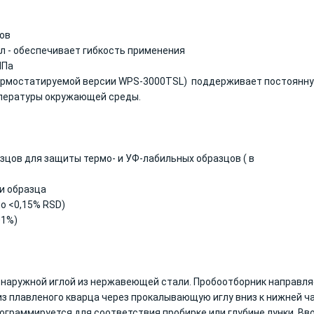
ов
л - обеспечивает гибкость применения
МПа
ермостатируемой версии WPS-3000TSL) поддерживает постоянн
температуры окружающей среды.
цов для защиты термо- и УФ-лабильных образцов ( в
и образца
о <0,15% RSD)
01%)
 наружной иглой из нержавеющей стали. Пробоотборник направл
из плавленого кварца через прокалывающую иглу вниз к нижней ч
ограммируется для соответствия пробирке или глубине лунки. Вв