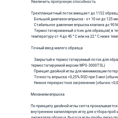
Увеличить пропускную способность
Трехпланшетный лоток вмещает до 1152 образц
Большой диапазон впрыска - от 10 нл до 125 мк
Стабильное давление впрыска клапана до 90 
Термостатированный отсек для образцов( в т
температуру от 4 до 45 ° C или на 22 ° C ниже 
Точный ввод малого образца
Закрытый и термостатируемый лоток для образ
термостатируемой версии WPS-3000TSL)
Принцип двойной иглы для минимизации потер
Точность впрыска <0,25% RSD при 5 мкл (обычн
Низкое перекрестное загрязнение (обычно <0,
Механизм впрыска
По принципу двойной иглы септа прокалывается
внутреннюю капиллярную иглу для отбора проб 
держателя образца. Высота иглы пробы легко пр