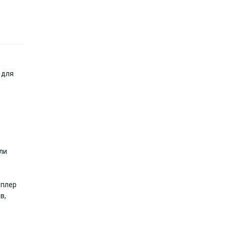
 для
ли
мплер
в,