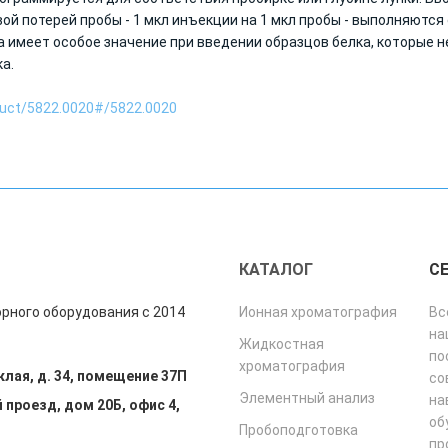
й потерей пробы - 1 мкл инъекции на 1 мкл пробы - выполняются 
 имеет особое значение при введении образцов белка, которые н
а.
duct/5822.0020#/5822.0020
"
КАТАЛОГ
С
рного оборудования с 2014
Ионная хроматография
Вс
на
Жидкостная
по
хроматография
клая, д. 34, помещение 37П
со
Элементный анализ
на
 проезд, дом 20Б, офис 4,
об
Пробоподготовка
пр