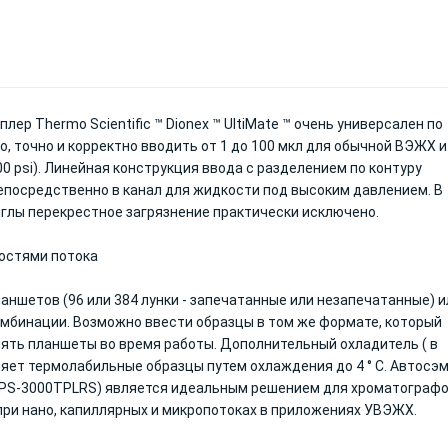
р Thermo Scientific ™ Dionex ™ UltiMate ™ очень универсален по
, точно и корректно вводить от 1 до 100 мкл для обычной ВЭЖХ и
 psi). Линейная конструкция ввода с разделением по контуру
непосредственно в канал для жидкости под высоким давлением. В
глы перекрестное загрязнение практически исключено.
ростями потока
ншетов (96 или 384 лунки - запечатанные или незапечатанные) и
омбинации. Возможно ввести образцы в том же формате, который
ять планшеты во время работы. Дополнительный охладитель ( в
ет термолабильные образцы путем охлаждения до 4 ° C. Автосэ
WPS-3000TPLRS) является идеальным решением для хроматографо
ри нано, капиллярных и микропотоках в приложениях УВЭЖХ.