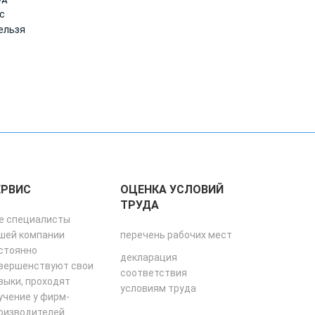
с
ельзя
ЕРВИС
ОЦЕНКА УСЛОВИЙ
ТРУДА
е специалисты
шей компании
перечень рабочих мест
стоянно
декларация
вершенствуют свои
соответствия
выки, проходят
условиям труда
учение у фирм-
оизводителей