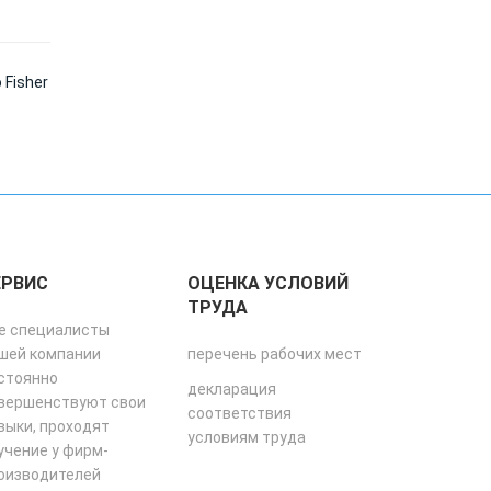
Fisher
ЕРВИС
ОЦЕНКА УСЛОВИЙ
ТРУДА
е специалисты
шей компании
перечень рабочих мест
стоянно
декларация
вершенствуют свои
соответствия
выки, проходят
условиям труда
учение у фирм-
оизводителей