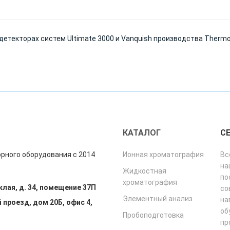
текторах систем Ultimate 3000 и Vanquish производства Thermo 
"
КАТАЛОГ
С
рного оборудования с 2014
Ионная хроматография
Вс
на
Жидкостная
по
хроматография
клая, д. 34, помещение 37П
со
Элементный анализ
на
 проезд, дом 20Б, офис 4,
об
Пробоподготовка
пр