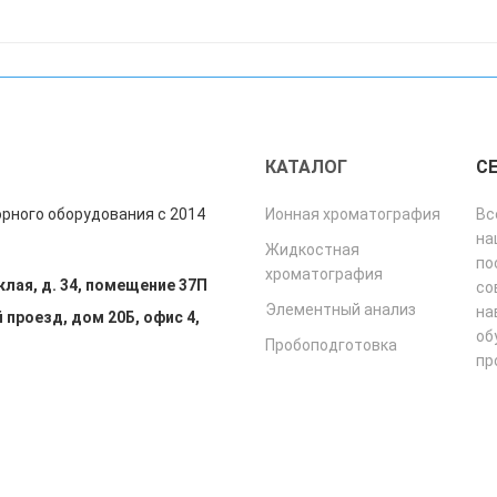
"
КАТАЛОГ
С
рного оборудования с 2014
Ионная хроматография
Вс
на
Жидкостная
по
хроматография
клая, д. 34, помещение 37П
со
Элементный анализ
на
 проезд, дом 20Б, офис 4,
об
Пробоподготовка
пр