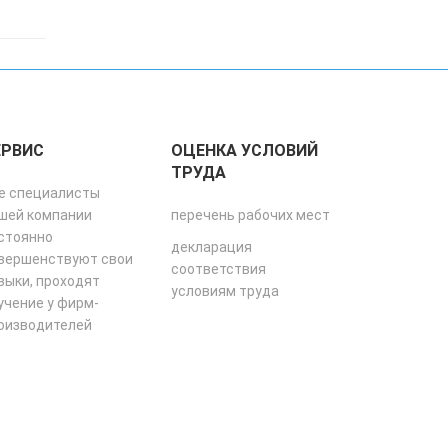
ЕРВИС
ОЦЕНКА УСЛОВИЙ
ТРУДА
е специалисты
шей компании
перечень рабочих мест
стоянно
декларация
вершенствуют свои
соответствия
выки, проходят
условиям труда
учение у фирм-
оизводителей