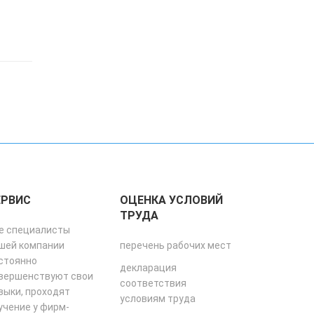
ЕРВИС
ОЦЕНКА УСЛОВИЙ
ТРУДА
е специалисты
шей компании
перечень рабочих мест
стоянно
декларация
вершенствуют свои
соответствия
выки, проходят
условиям труда
учение у фирм-