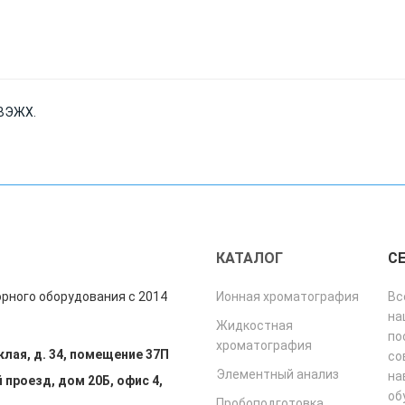
 ВЭЖХ.
"
КАТАЛОГ
С
рного оборудования с 2014
Ионная хроматография
Вс
на
Жидкостная
по
хроматография
клая, д. 34, помещение 37П
со
Элементный анализ
на
 проезд, дом 20Б, офис 4,
об
Пробоподготовка