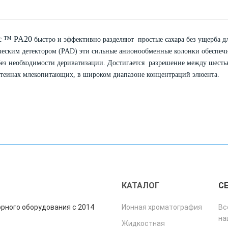
ac ™ PA20
быстро и эффективно разделяют простые сахара без ущерба д
ческим детектором (PAD) эти сильные анионообменные колонки обеспеч
без необходимости дериватизации. Достигается разрешение между шест
теинах млекопитающих, в широком диапазоне концентраций элюента.
"
КАТАЛОГ
С
рного оборудования с 2014
Ионная хроматография
Вс
на
Жидкостная