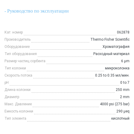
- Руководство по эксплуатации
Кат. номер
062878
Производитель
Thermo Fisher Scientific
Оборудование
Хроматография
Тип оборудования
Расходный материал
Размер частиц сорбента
6 µm
Тип колонки
микроколонка
Скорость потока
0.25 to 0.35 мл/мин.
рН
0 to 7
Длина колонки
250 mm
Диаметр
2 mm
Макс. Давление
4000 psi (275 bar)
Емкость колонки
290 µeq
Тип элюента
кислотный