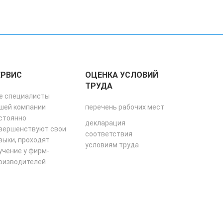
ЕРВИС
ОЦЕНКА УСЛОВИЙ
ТРУДА
е специалисты
шей компании
перечень рабочих мест
стоянно
декларация
вершенствуют свои
соответствия
выки, проходят
условиям труда
учение у фирм-
оизводителей