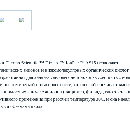
и Thermo Scientific ™ Dionex ™ IonPac ™ AS15 позволяют
ганических анионов и низкомолекулярных органических кислот 
зработанная для анализа следовых анионов в высокочистых во
 и энергетической промышленности, колонка обеспечивает высо
люируюемых в начале анионов (например, фторида, гликолата, а
ктивного применения при рабочей температуре 30С, и она идеал
выми объемами ввода.