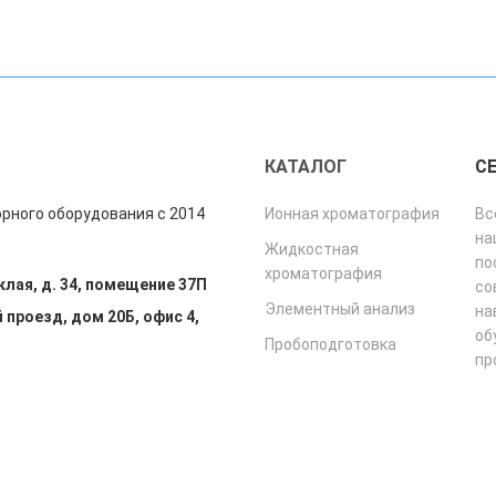
"
КАТАЛОГ
С
рного оборудования с 2014
Ионная хроматография
Вс
на
Жидкостная
по
хроматография
клая, д. 34, помещение 37П
со
Элементный анализ
на
 проезд, дом 20Б, офис 4,
об
Пробоподготовка
пр