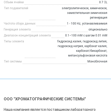
Объем ячейки
0.7 L
Тип подавителей
электролитическое, химическое,
заместительная химическая
регенерация
Частота сбора данных
1 - 100 Hz, устанавливаемая
Генерация элюента
опционально
Диапазон концентраций элюента
0.1–100 mM с шагом 0.01 mM
Типы элюента
Гидроксид калия, гидроксид лития,
гидроксид натрия, карбонат калия,
карбонат/бикарбонат,
метансульфоновая кислота
Тип системы
Моноблочная
ООО "ХРОМАТОГРАФИЧЕСКИЕ СИСТЕМЫ"
Наша компания является поставщиком лабораторного