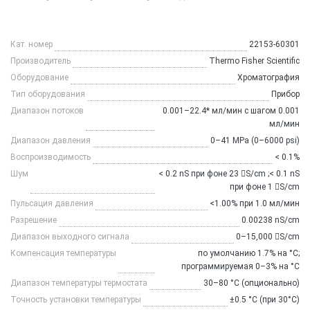
Кат. номер
22153-60301
Производитель
Thermo Fisher Scientific
Оборудование
Хроматография
Тип оборудования
Прибор
Диапазон потоков
0.001–22.4* мл/мин с шагом 0.001
мл/мин
Диапазон давления
0–41 MPa (0–6000 psi)
Воспроизводимость
< 0.1%
Шум
< 0.2 nS при фоне 23 S/cm ;< 0.1 nS
при фоне 1 S/cm
Пульсация давления
<1.00% при 1.0 мл/мин
Разрешение
0.00238 nS/cm
Диапазон выходного сигнала
0–15,000 S/cm
Компенсация температуры
по умолчанию 1.7% на °C;
программируемая 0–3% на °C
Диапазон температуры термостата
30–80 °C (опционально)
Точность установки температуры
±0.5 °C (при 30°C)