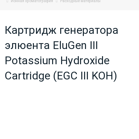
Ионная хроматография
Расходные материалы
Картридж генератора
элюента EluGen III
Potassium Hydroxide
Cartridge (EGC III KOH)