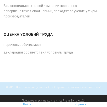
Все специалисты нашей компании постоянно
совершенствуют свои навыки, проходят обучение у фирм-
производителей
ОЦЕНКА УСЛОВИЙ ТРУДА
перечень рабочих мест
декларация соответствия условиям труда
© 2018 Все права защищены. ООО "Хроматографические системы".
Пожаловаться на контент cайта в
Битрикс24
Войти
Корзина