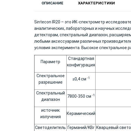
ОПИСАНИЕ
ХАРАКТЕРИСТИКИ
Sintecon IR20 – это ИК-спектрометр исследоват
аналитических, лабораторных и научных исслед
детекторам, спектральный диапазон, расширяе
любыми аксессуарами различных производителе
условия эксперимента. Высокое спектральное р
Стандартная
Параметр
конфигурация
Спектральное
-1
≤0,4 см
разрешение
Спектральный
-1
7800-350 см
диапазон
источник
Керамический
излучения
Светоделитель
Германий/KBr
Кварцевый свето