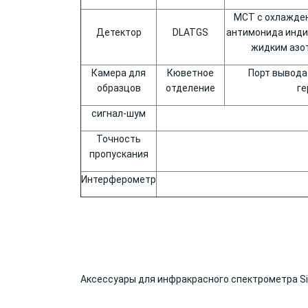
МСТ с охлажден
Детектор
DLATGS
антимонида инди
жидким азот
Камера для
Кюветное
Порт вывода
образцов
отделение
ге
сигнал-шум
Точность
пропускания
Интерферометр
Аксессуары для инфракрасного спектрометра Si