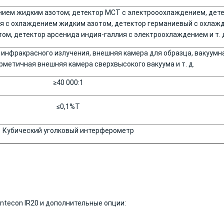
ием жидким азотом; детектор МСТ с электрооохлаждением, дет
я с охлаждением жидким азотом, детектор германиевый с охлаж
ом, детектор арсенида индия-галлия с электроохлаждением и т. 
 инфракрасного излучения, внешняя камера для образца, вакуумн
рметичная внешняя камера сверхвысокого вакуума и т. д.
≥40 000:1
≤0,1%Т
Кубический уголковый интерферометр
ntecon IR20 и дополнительные опции: