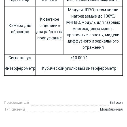
Модули НПВО, в том числе
о
нагреваемые до 100
С,
Кюветное
МНПВО, модуль для газовых
Камера для
отделение
многоходовых кювет,
образцов
для работы на
проточные кюветы, модули
пропускание
диффузного и зеркального
отражения
Сигнал/шум
≥10 000:1
Интерферометр
Кубический уголковый интерферометр
Производитель
Sintecon
Тип системы
Моноблочная