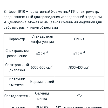
Sintecon IR10 – портативный бюджетный ИК-спектрометр,
предназначенный для проведения исследований в среднем
ИК-диапазоне. Может оснащаться сменными модулями для
работы с различными объектами.
Стандартная
Параметр
Опция
конфигурация
Спектральное
-1
-1
≤2 см
≤1 см
разрешение
Спектральный
-1
-1
5000-500 см
7800-400 см
диапазон
Источник
Керамический
-
излучения
Селенид
Светоделитель
KBr
цинка
Детектор
DLATGS
МСТ с электроохлаждением