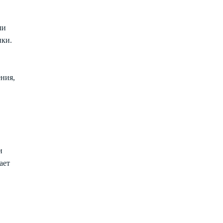
ли
нки.
ения,
и
ает