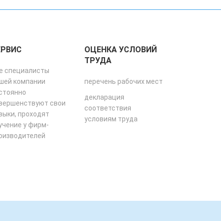
ЕРВИС
ОЦЕНКА УСЛОВИЙ
ТРУДА
е специалисты
шей компании
перечень рабочих мест
стоянно
декларация
вершенствуют свои
соответствия
выки, проходят
условиям труда
учение у фирм-
оизводителей