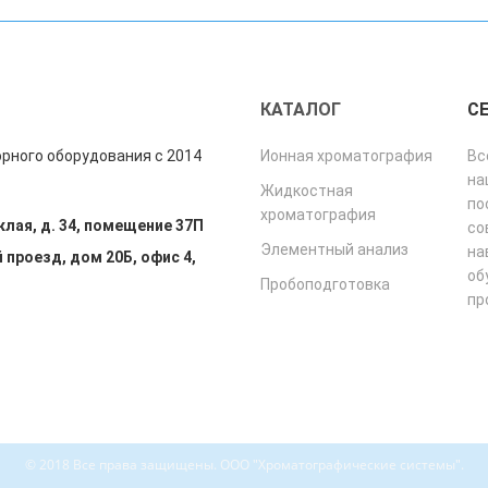
"
КАТАЛОГ
С
рного оборудования с 2014
Ионная хроматография
Вс
на
Жидкостная
по
хроматография
клая, д. 34, помещение 37П
со
Элементный анализ
на
 проезд, дом 20Б, офис 4,
об
Пробоподготовка
пр
© 2018 Все права защищены. ООО "Хроматографические системы".